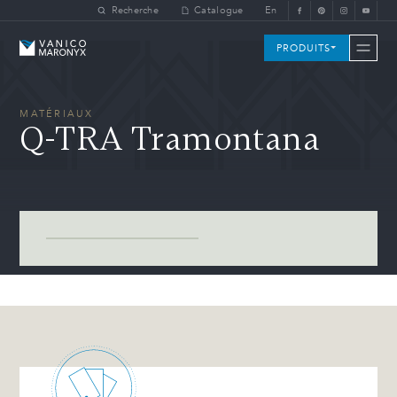
Skip to main content
Recherche
Catalogue
En
Vanico-Maronyx
PRODUITS
MATÉRIAUX
Q-TRA Tramontana