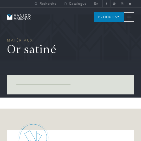
Skip to main content
Recherche
Catalogue
En
Vanico-Maronyx
PRODUITS
MATÉRIAUX
Or satiné