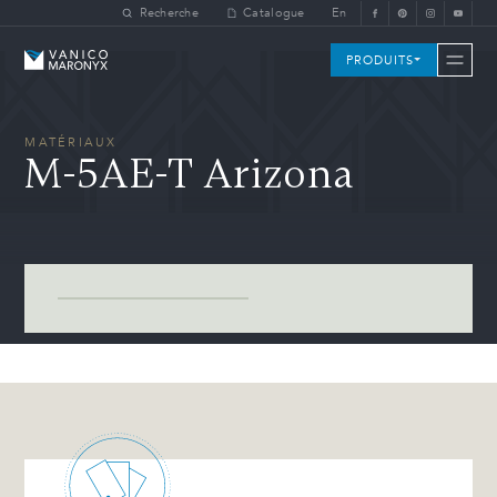
Skip to main content
Recherche
Catalogue
En
Vanico-Maronyx
PRODUITS
MATÉRIAUX
M-5AE-T Arizona