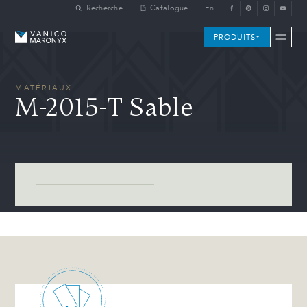
Skip to main content
Recherche
Catalogue
En
Vanico-Maronyx
PRODUITS
MATÉRIAUX
M-2015-T Sable