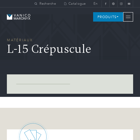
Skip to main content
Recherche
Catalogue
En
Vanico-Maronyx
PRODUITS
MATÉRIAUX
L-15 Crépuscule