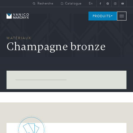
Skip to main content
Recherche
Catalogue
En
Vanico-Maronyx
PRODUITS
MATÉRIAUX
Champagne bronze