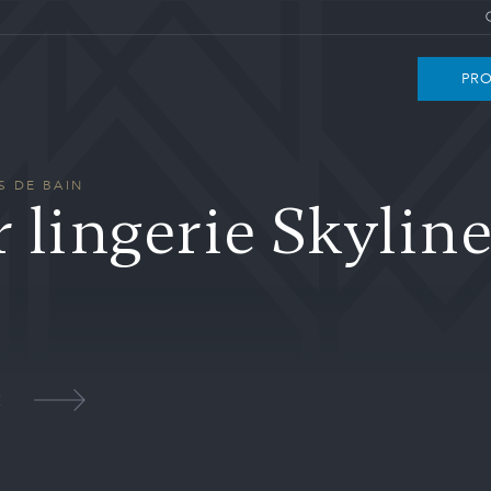
PRO
S DE BAIN
 lingerie Skylin
2