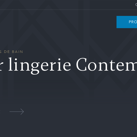
PRO
S DE BAIN
r lingerie Conte
2