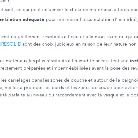
tilisant, ce qui peut influencer le choix de matériaux antidérapa
entilation adéquate
pour minimiser l'accumulation d'humidité, 
i sont naturellement résistants à l'eau et à la moisissure ou qui 
URESOLID
sont des choix judicieux en raison de leur nature non
s matériaux les plus résistants à l'humidité nécessitent une
ins
orrectement préparées et imperméabilisées avant la pose des re
les carrelages dans les zones de douche et autour de la baignoir
ité, veillez à protéger les bords et les zones de coupe pour évite
héité parfaite au niveau du raccordement avec la vasque et le dos