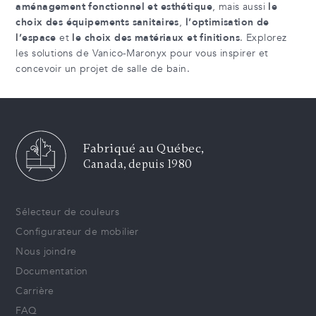
aménagement fonctionnel et esthétique
, mais aussi
le
choix des équipements sanitaires
,
l’optimisation de
l’espace
et
le choix des matériaux et finitions
. Explorez
les solutions de Vanico-Maronyx pour vous inspirer et
concevoir un projet de salle de bain.
Fabriqué au Québec,
Canada, depuis 1980
Sélecteur de couleurs
Configurateur de mobilier
Nous joindre
Documentation
Carrière
FAQ