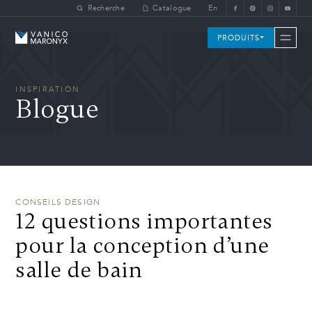
Skip to main content
Recherche
Catalogue
En
Vanico-Maronyx
PRODUITS
INSPIRATION
Blogue
CONSEILS DESIGN
12 questions importantes
pour la conception d’une
salle de bain